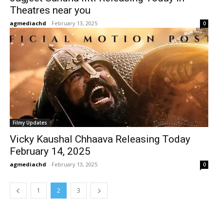
Theatres near you
agmediachd
-
February 13, 2025
0
Filmy Updates
Vicky Kaushal Chhaava Releasing Today
February 14, 2025
agmediachd
-
February 13, 2025
0
1
2
3