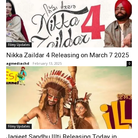
Filmy Updates
Nikka Zaildar 4 Releasing on March 7 2025
agmediachd
-
February 13, 2025
0
Filmy Updates
Jagjeet Sandhu Illti Releasing Today in