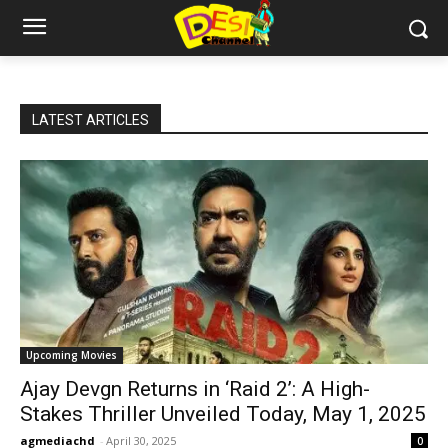
LATEST ARTICLES
Upcoming Movies
Ajay Devgn Returns in ‘Raid 2’: A High-
Stakes Thriller Unveiled Today, May 1, 2025
agmediachd
-
April 30, 2025
0