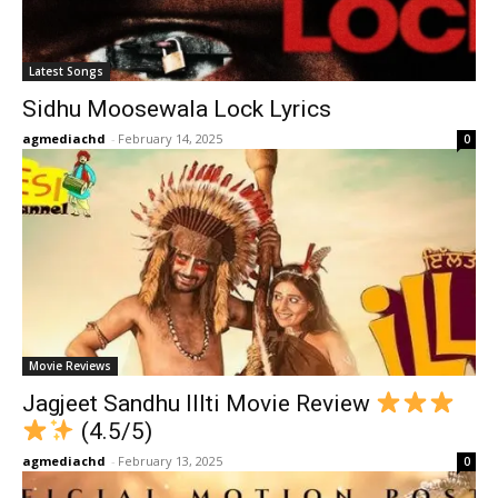
Latest Songs
Sidhu Moosewala Lock Lyrics
agmediachd
-
February 14, 2025
0
Movie Reviews
Jagjeet Sandhu Illti Movie Review
(4.5/5)
agmediachd
-
February 13, 2025
0