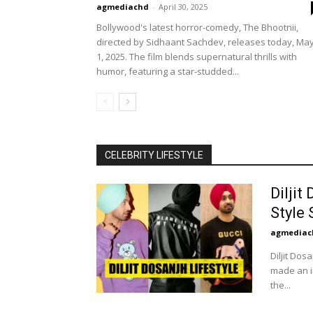
agmediachd
-
April 30, 2025
Bollywood's latest horror-comedy, The Bhootnii,
directed by Sidhaant Sachdev, releases today, Ma
1, 2025. The film blends supernatural thrills with
humor, featuring a star-studded...
CELEBRITY LIFESTYLE
Diljit
Style
agmediac
Diljit Dos
made an in
the...