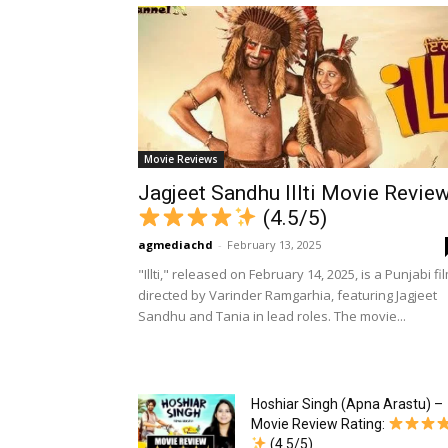
Movie Reviews
Jagjeet Sandhu Illti Movie Revie
(4.5/5)
agmediachd
-
February 13, 2025
"Illti," released on February 14, 2025, is a Punjabi fi
directed by Varinder Ramgarhia, featuring Jagjeet
Sandhu and Tania in lead roles. The movie...
Hoshiar Singh (Apna Arastu) –
Movie Review Rating:
(4.5/5)