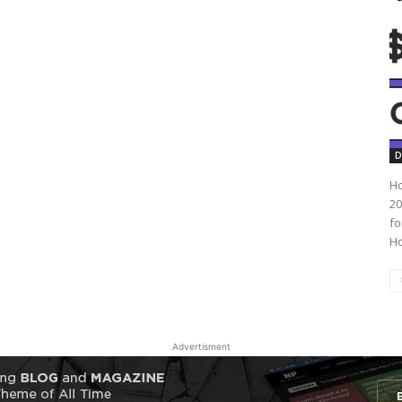
D
Ho
20
fo
Ho
Advertisment