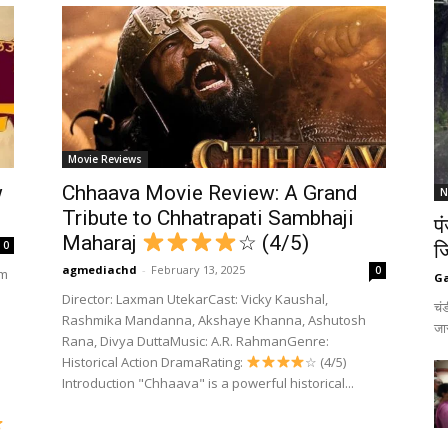
Movie Reviews
w
Chhaava Movie Review: A Grand
N
Tribute to Chhatrapati Sambhaji
प
Maharaj
☆ (4/5)
0
जि
agmediachd
-
February 13, 2025
0
lm
G
Director: Laxman UtekarCast: Vicky Kaushal,
चंड
Rashmika Mandanna, Akshaye Khanna, Ashutosh
जार
Rana, Divya DuttaMusic: A.R. RahmanGenre:
Historical Action DramaRating:
☆ (4/5)
Introduction "Chhaava" is a powerful historical...