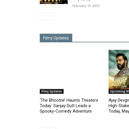
February 10, 2025
Filmy Updates
Filmy Updates
Upcoming M
‘The Bhootnii’ Haunts Theaters
Ajay Devgn 
Today: Sanjay Dutt Leads a
High-Stakes
Spooky-Comedy Adventure
Today, May