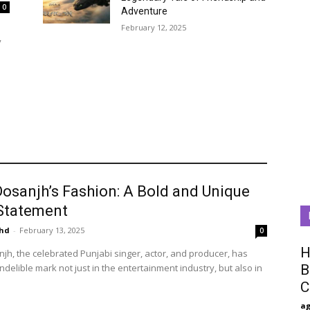
0
Adventure
February 12, 2025
y
 Dosanjh’s Fashion: A Bold and Unique
 Statement
hd
-
February 13, 2025
0
H
anjh, the celebrated Punjabi singer, actor, and producer, has
delible mark not just in the entertainment industry, but also in
B
C
a