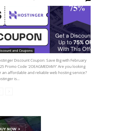
iscount and Coupons
stinger Discount Coupon: Save Big with February
25 Promo Code '2OEAGMEDI4VY' Are you looking
r an affordable and reliable web hosting service?
stinger is...