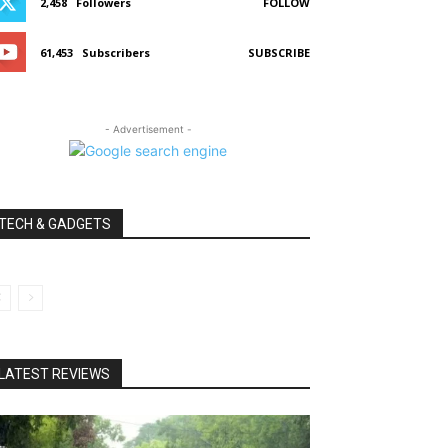
2,458
Followers
FOLLOW
61,453
Subscribers
SUBSCRIBE
- Advertisement -
TECH & GADGETS
LATEST REVIEWS