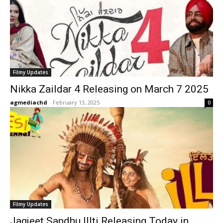
Filmy Updates
Nikka Zaildar 4 Releasing on March 7 2025
agmediachd
-
February 13, 2025
0
Filmy Updates
Jagjeet Sandhu Illti Releasing Today in