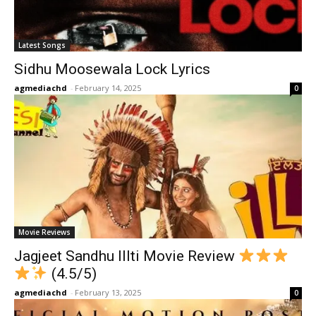
Latest Songs
Sidhu Moosewala Lock Lyrics
agmediachd
-
February 14, 2025
0
Movie Reviews
Jagjeet Sandhu Illti Movie Review
(4.5/5)
agmediachd
-
February 13, 2025
0