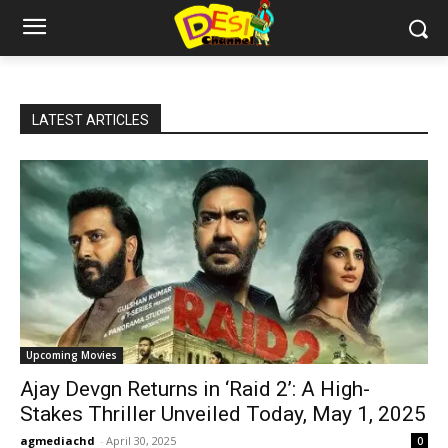
LATEST ARTICLES
Upcoming Movies
Ajay Devgn Returns in ‘Raid 2’: A High-
Stakes Thriller Unveiled Today, May 1, 2025
agmediachd
-
April 30, 2025
0