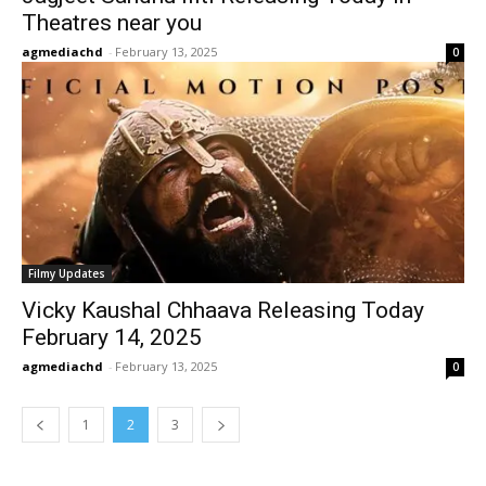
Theatres near you
agmediachd
-
February 13, 2025
0
Filmy Updates
Vicky Kaushal Chhaava Releasing Today
February 14, 2025
agmediachd
-
February 13, 2025
0
1
2
3