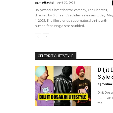
agmediachd
-
April 30, 2025
Bollywood's latest horror-comedy, The Bhootnii,
directed by Sidhaant Sachdev, releases today, Ma
1, 2025. The film blends supernatural thrills with
humor, featuring a star-studded...
CELEBRITY LIFESTYLE
Diljit
Style
agmediac
Diljit Dos
made an in
the...