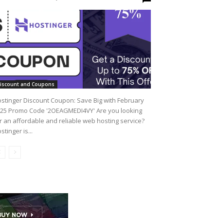
iscount and Coupons
stinger Discount Coupon: Save Big with February
25 Promo Code '2OEAGMEDI4VY' Are you looking
r an affordable and reliable web hosting service?
stinger is...