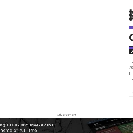
D
Ho
20
fo
Ho
Advertisment