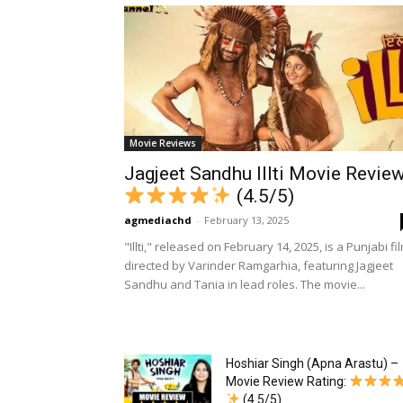
Movie Reviews
Jagjeet Sandhu Illti Movie Revie
(4.5/5)
agmediachd
-
February 13, 2025
"Illti," released on February 14, 2025, is a Punjabi fi
directed by Varinder Ramgarhia, featuring Jagjeet
Sandhu and Tania in lead roles. The movie...
Hoshiar Singh (Apna Arastu) –
Movie Review Rating:
(4.5/5)