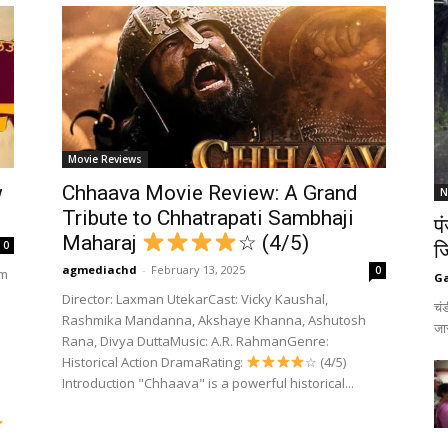
Movie Reviews
w
Chhaava Movie Review: A Grand
N
Tribute to Chhatrapati Sambhaji
प
Maharaj
☆ (4/5)
0
जि
agmediachd
-
February 13, 2025
0
lm
G
Director: Laxman UtekarCast: Vicky Kaushal,
चंड
Rashmika Mandanna, Akshaye Khanna, Ashutosh
जार
Rana, Divya DuttaMusic: A.R. RahmanGenre:
Historical Action DramaRating:
☆ (4/5)
Introduction "Chhaava" is a powerful historical...