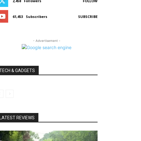
2,458
Followers
FOLLOW
61,453
Subscribers
SUBSCRIBE
- Advertisement -
TECH & GADGETS
LATEST REVIEWS