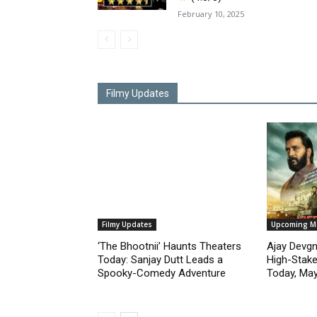
February 10, 2025
Filmy Updates
Filmy Updates
Upcoming M
‘The Bhootnii’ Haunts Theaters
Ajay Devgn 
Today: Sanjay Dutt Leads a
High-Stakes
Spooky-Comedy Adventure
Today, May