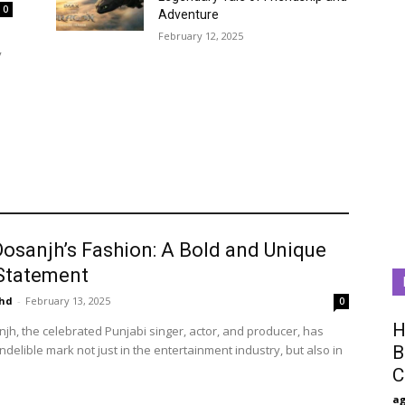
0
Adventure
February 12, 2025
y
 Dosanjh’s Fashion: A Bold and Unique
 Statement
hd
-
February 13, 2025
0
H
anjh, the celebrated Punjabi singer, actor, and producer, has
delible mark not just in the entertainment industry, but also in
B
C
a