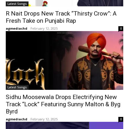
Latest Songs
R Nait Drops New Track “Thirsty Crow”: A
Fresh Take on Punjabi Rap
agmediachd
-
February 12, 2025
0
Latest Songs
Sidhu Moosewala Drops Electrifying New
Track “Lock” Featuring Sunny Malton & Byg
Byrd
agmediachd
-
February 12, 2025
0