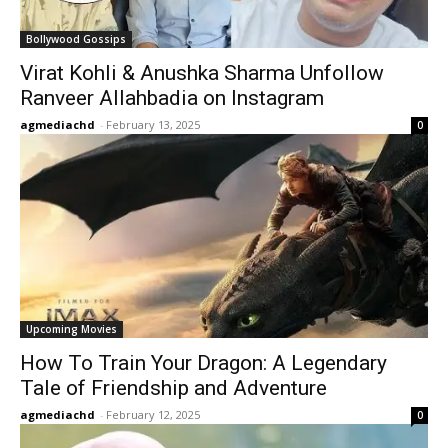
Bollywood Gossips
Virat Kohli & Anushka Sharma Unfollow
Ranveer Allahbadia on Instagram
agmediachd
-
February 13, 2025
0
Upcoming Movies
How To Train Your Dragon: A Legendary
Tale of Friendship and Adventure
agmediachd
-
February 12, 2025
0